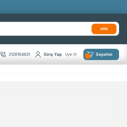
ARA
2126164631
Giriş Yap
Sepetim
Üye Ol