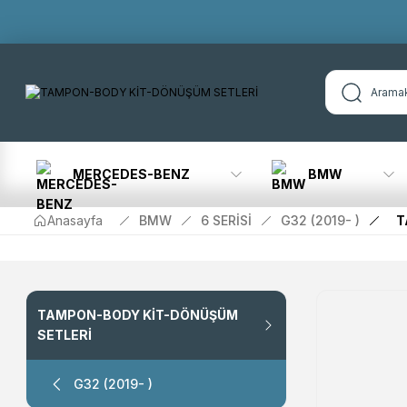
MERCEDES-BENZ
BMW
Anasayfa
BMW
6 SERİSİ
G32 (2019- )
T
TAMPON-BODY KİT-DÖNÜŞÜM
SETLERİ
G32 (2019- )