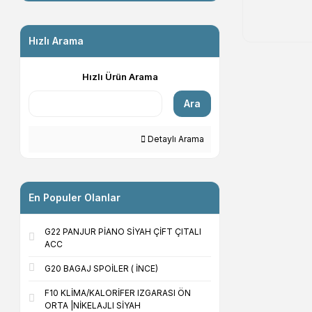
Hızlı Arama
Hızlı Ürün Arama
Ara
Detaylı Arama
En Populer Olanlar
G22 PANJUR PİANO SİYAH ÇİFT ÇITALI
ACC
G20 BAGAJ SPOİLER ( İNCE)
F10 KLİMA/KALORİFER IZGARASI ÖN
ORTA |NİKELAJLI SİYAH