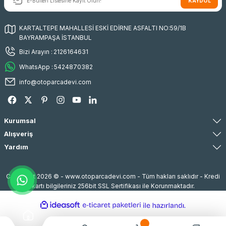
KAYDOL
KARTALTEPE MAHALLESİ ESKİ EDİRNE ASFALTI NO:59/1B
BAYRAMPAŞA İSTANBUL
Bizi Arayın :
2126164631
WhatsApp :
5424870382
info@otoparcadevi.com
Kurumsal
Alışveriş
Yardım
Copyright 2026 © - www.otoparcadevi.com - Tüm hakları saklıdır - Kredi
kartı bilgileriniz 256bit SSL Sertifikası ile Korunmaktadır.
ideasoft
ile
e-
hazırlandı.
ticaret
paketleri