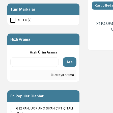
Kargo Bed
Tüm Markalar
ALTEK (2)
X1 F48/F
Ç
Hızlı Arama
Hızlı Ürün Arama
Ara
Detaylı Arama
En Populer Olanlar
G22 PANJUR PİANO SİYAH ÇİFT ÇITALI
ACC