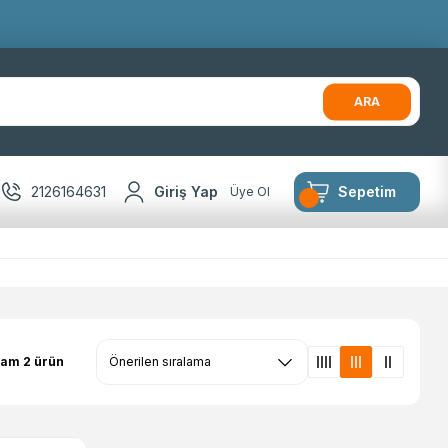
ARA
2126164631
Giriş Yap
Sepetim
Üye Ol
lam 2 ürün