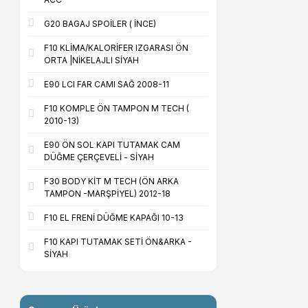
G20 BAGAJ SPOİLER ( İNCE)
F10 KLİMA/KALORİFER IZGARASI ÖN
ORTA |NİKELAJLI SİYAH
E90 LCI FAR CAMI SAĞ 2008-11
F10 KOMPLE ÖN TAMPON M TECH (
2010-13)
E90 ÖN SOL KAPI TUTAMAK CAM
DÜĞME ÇERÇEVELİ - SİYAH
F30 BODY KİT M TECH (ÖN ARKA
TAMPON -MARŞPİYEL) 2012-18
F10 EL FRENİ DÜĞME KAPAĞI 10-13
F10 KAPI TUTAMAK SETİ ÖN&ARKA -
SİYAH