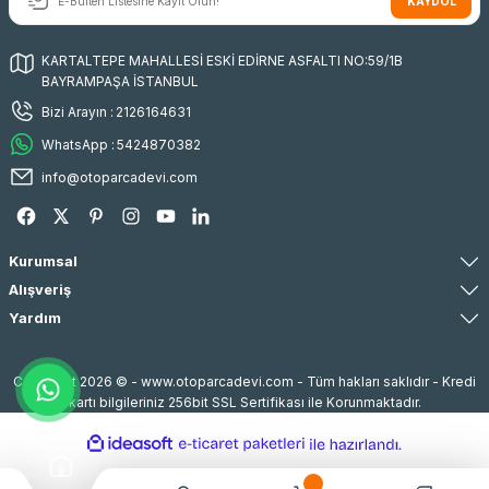
KAYDOL
KARTALTEPE MAHALLESİ ESKİ EDİRNE ASFALTI NO:59/1B
BAYRAMPAŞA İSTANBUL
Bizi Arayın :
2126164631
WhatsApp :
5424870382
info@otoparcadevi.com
Kurumsal
Alışveriş
Yardım
Copyright 2026 © - www.otoparcadevi.com - Tüm hakları saklıdır - Kredi
kartı bilgileriniz 256bit SSL Sertifikası ile Korunmaktadır.
ideasoft
ile
e-
hazırlandı.
ticaret
paketleri