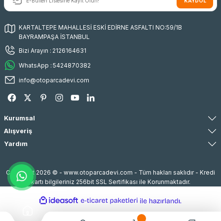
KAYDOL
KARTALTEPE MAHALLESİ ESKİ EDİRNE ASFALTI NO:59/1B
BAYRAMPAŞA İSTANBUL
Bizi Arayın :
2126164631
WhatsApp :
5424870382
info@otoparcadevi.com
Kurumsal
Alışveriş
Yardım
Copyright 2026 © - www.otoparcadevi.com - Tüm hakları saklıdır - Kredi
kartı bilgileriniz 256bit SSL Sertifikası ile Korunmaktadır.
ideasoft
ile
e-
hazırlandı.
ticaret
paketleri