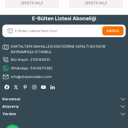
SEPETE EKLE
SEPETE EKLE
E-Bülten Listesi Aboneliği
KAYDOL
KARTALTEPE MAHALLESİ ESKİ EDİRNE ASFALTI NO:59/1B
BAYRAMPAŞA İSTANBUL
Bizi Arayın :
2126164631
WhatsApp :
5424870382
info@otoparcadevi.com
Kurumsal
Alışveriş
Yardım