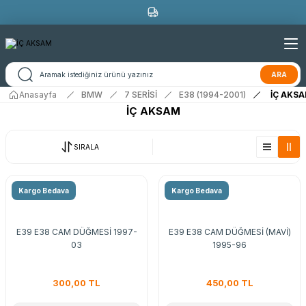
ARA
Anasayfa
BMW
7 SERİSİ
E38 (1994-2001)
İÇ AKS
İÇ AKSAM
SIRALA
Kargo Bedava
Kargo Bedava
E39 E38 CAM DÜĞMESİ 1997-
E39 E38 CAM DÜĞMESİ (MAVİ)
03
1995-96
300,00 TL
450,00 TL