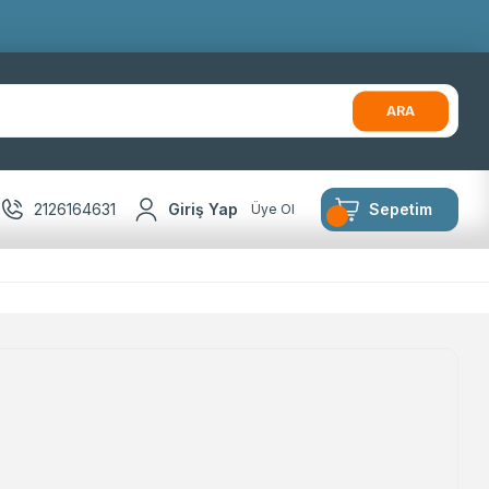
ARA
2126164631
Giriş Yap
Sepetim
Üye Ol