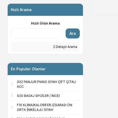
Hızlı Arama
Hızlı Ürün Arama
Ara
Detaylı Arama
En Populer Olanlar
G22 PANJUR PİANO SİYAH ÇİFT ÇITALI
ACC
G20 BAGAJ SPOİLER ( İNCE)
F10 KLİMA/KALORİFER IZGARASI ÖN
ORTA |NİKELAJLI SİYAH