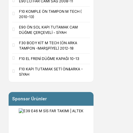
E90 LCI FAR CAMI SAĞ 2008-11
F10 KOMPLE ÖN TAMPON M TECH (
2010-13)
E90 ÖN SOL KAPI TUTAMAK CAM
DÜĞME ÇERÇEVELİ - SİYAH
F30 BODY KİT M TECH (ÖN ARKA
TAMPON -MARŞPİYEL) 2012-18
F10 EL FRENİ DÜĞME KAPAĞI 10-13
F10 KAPI TUTAMAK SETİ ÖN&ARKA -
SİYAH
Sponsor Ürünler