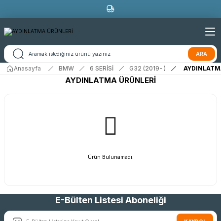
ARA
Anasayfa
BMW
6 SERİSİ
G32 (2019- )
AYDINLATM
AYDINLATMA ÜRÜNLERİ
Ürün Bulunamadı.
E-Bülten Listesi Aboneliği