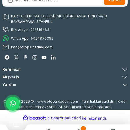
KAYDOL
KARTALTEPE MAHALLESİ ESKİ EDİRNE ASFALTI NO:59/1B
BAYRAMPAŞA İSTANBUL
Bizi Arayın :
2126164631
WhatsApp :
5424870382
info@otoparcadevi.com
Kurumsal
Alışveriş
Yardım
Copyright 2026 © - www.otoparcadevi.com - Tüm hakları saklıdır - Kredi
kartı bilgileriniz 256bit SSL Sertifikası ile Korunmaktadır.
ideasoft
ile
e-
hazırlandı.
ticaret
paketleri