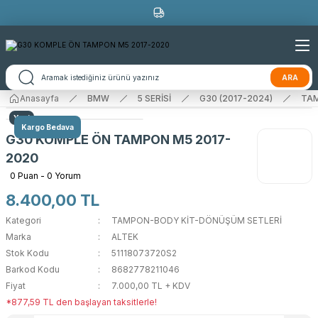
ARA
Anasayfa
BMW
5 SERİSİ
G30 (2017-2024)
TAM
Yeni
Kargo Bedava
G30 KOMPLE ÖN TAMPON M5 2017-
2020
0 Puan - 0 Yorum
8.400,00 TL
Kategori
TAMPON-BODY KİT-DÖNÜŞÜM SETLERİ
Marka
ALTEK
Stok Kodu
51118073720S2
Barkod Kodu
8682778211046
Fiyat
7.000,00 TL + KDV
*877,59 TL den başlayan taksitlerle!