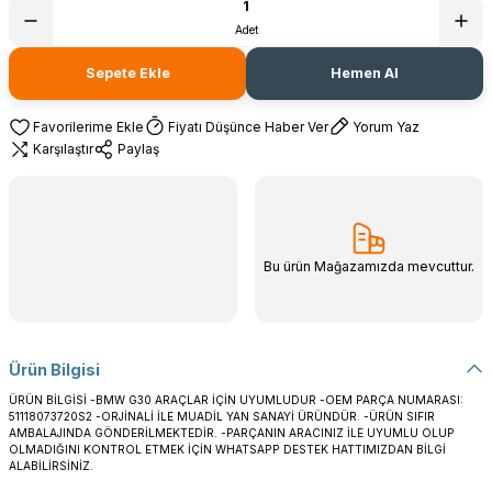
Adet
Sepete Ekle
Hemen Al
Fiyatı Düşünce Haber Ver
Yorum Yaz
Karşılaştır
Paylaş
Bu ürün Mağazamızda mevcuttur.
Ürün Bilgisi
ÜRÜN BİLGİSİ -BMW G30 ARAÇLAR İÇİN UYUMLUDUR -OEM PARÇA NUMARASI:
51118073720S2 -ORJİNALİ İLE MUADİL YAN SANAYİ ÜRÜNDÜR. -ÜRÜN SIFIR
AMBALAJINDA GÖNDERİLMEKTEDİR. -PARÇANIN ARACINIZ İLE UYUMLU OLUP
OLMADIĞINI KONTROL ETMEK İÇİN WHATSAPP DESTEK HATTIMIZDAN BİLGİ
ALABİLİRSİNİZ.